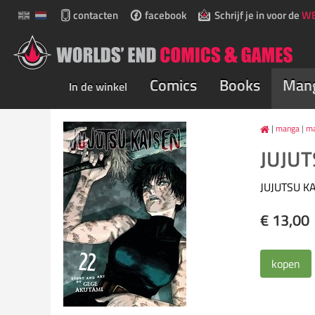
contacten
facebook
Schrijf je in voor de
WE
Comics
Books
Man
In de winkel
manga
|
m
JUJUT
JUJUTSU K
€ 13,00