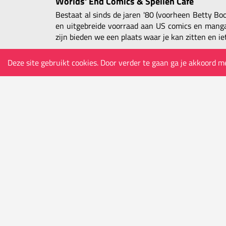
Worlds' End Comics & Spellen Café
Bestaat al sinds de jaren '80 (voorheen Betty Bo
en uitgebreide voorraad aan US comics en manga,
zijn bieden we een plaats waar je kan zitten en iet
De winkel
Deze site gebruikt cookies. Door verder te gaan ga je akkoord m
Adres
Ketelvest 51 B
9000 Gent
België
Openingsuren (open op feestdagen, behalve
nieuwjaarsdag)
Di-Do 10.30 - 24.00
Vr-Za 10.30 - 01.00
Zo 11.30 - 24.00
COMICS
MANGA
SPELLEN
VERZAMELOBJECT
Algemene voorwaarden
Portkosten & Verzending
Pri
© 2026 - Worlds' End Comics