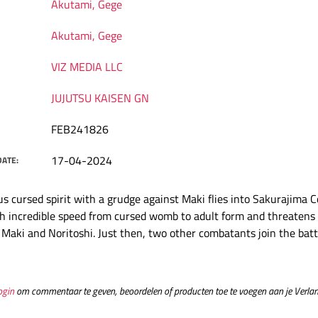
Akutami, Gege
Akutami, Gege
VIZ MEDIA LLC
JUJUTSU KAISEN GN
FEB241826
17-04-2024
DATE:
s cursed spirit with a grudge against Maki flies into Sakurajima Co
h incredible speed from cursed womb to adult form and threatens 
aki and Noritoshi. Just then, two other combatants join the batt
ogin
om commentaar te geven, beoordelen of producten toe te voegen aan je Verlang