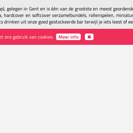
op), gelegen in Gent en is één van de grootste en meest georden
 hardcover en softcover verzamelbundels, rollenspelen, miniatur
s drinken uit onze goed gestockeerde bar terwijl je iets leest of ee
Contacts
et ons gebruik van cookies.
Meer info
E-mail
info@worldsendcomics.com
Telefoon
(+32) 09 222 05 76
 maandagen, Kerst- en
EN
myWORLD
OVER WORLDS' END
VIDEOS
AFBEELDINGEN
vacy Policy
ODR
FAQ
Site Map
Contacten