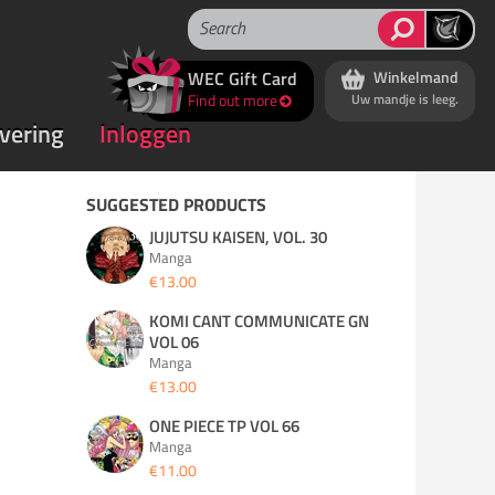
WEC Gift Card
Winkelmand
Find out more
Uw mandje is leeg.
rvering
Inloggen
SUGGESTED PRODUCTS
JUJUTSU KAISEN, VOL. 30
Manga
€13.00
KOMI CANT COMMUNICATE GN
VOL 06
Manga
€13.00
ONE PIECE TP VOL 66
Manga
€11.00