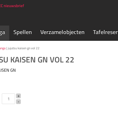
C nieuwsbrief
ga
Spellen
Verzamelobjecten
Tafelrese
anga
| jujutsu kaisen gn vol 22
SU KAISEN GN VOL 22
AISEN GN