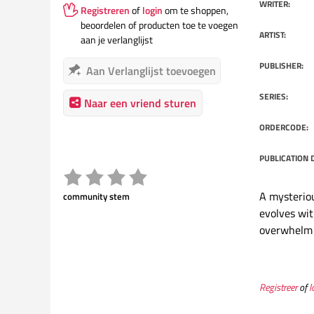
WRITER:
Registreren
of
login
om te shoppen,
beoordelen of producten toe te voegen
ARTIST:
aan je verlanglijst
PUBLISHER:
Aan Verlanglijst toevoegen
SERIES:
Naar een vriend sturen
ORDERCODE:
PUBLICATION 
A mysteriou
community stem
evolves wit
overwhelm M
Registreer
of
l