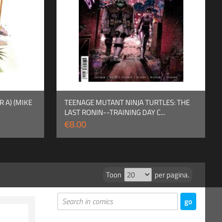
 A) (MIKE
TEENAGE MUTANT NINJA TURTLES: THE
LAST RONIN--TRAINING DAY C...
€8.00
Toon
per pagina.