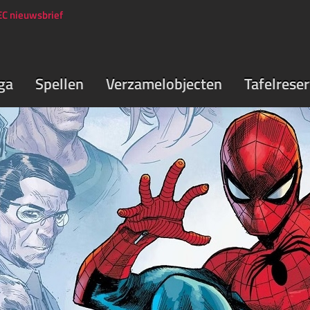
C nieuwsbrief
ga
Spellen
Verzamelobjecten
Tafelrese