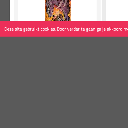
Deze site gebruikt cookies. Door verder te gaan ga je akkoord m
CONAN AND DRAGONERO #4 (OF 7) CVR A
AVENGERS:
PATCH ZIRCHER (MR)
ANDREWS 2
2026
Titan Comics
MARVEL PRH
Verschijningsdatum
2026-8-5
Verschijning
€5,00
€5,99
Binnenkort terug in stock