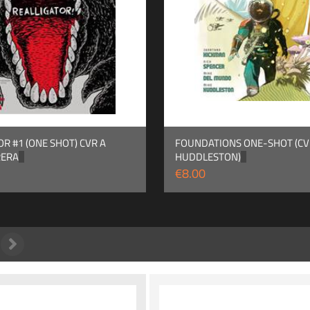
OR #1 (ONE SHOT) CVR A
FOUNDATIONS ONE-SHOT (CVR
RERA
HUDDLESTON)
€8.00