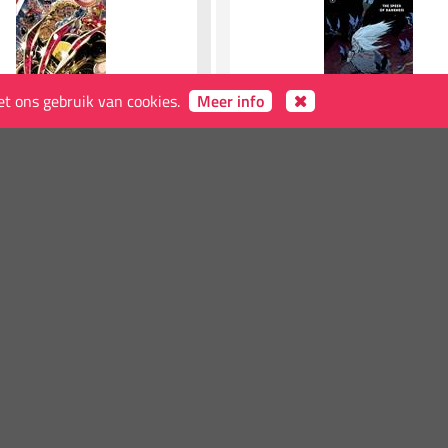
et ons gebruik van cookies.
Meer info
 ARMAGEDDON #1 KAARE
FRANKENSTEIN: NEW WORLD--T
ND PRINTING VARIANT
SPEED OF DARKNESS #4 (CVR A) 
2026
BERGTING)
2026
Dark Horse Comics
sdatum
2026-8-5
Verschijningsdatum
2026-8-5
€5,00
Binnenkort beschikbaar